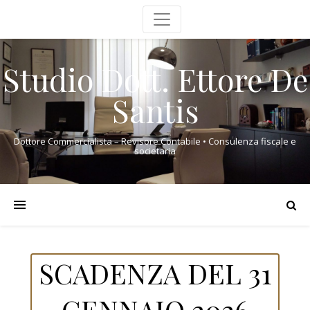
Studio Dott. Ettore De
Santis
Dottore Commercialista – Revisore Contabile • Consulenza fiscale e
societaria
SCADENZA DEL 31
GENNAIO 2026