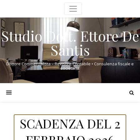
Studio Dott. Ettore De
Santis
Dottore Commercialista – Revisore Contabile • Consulenza fiscale e
societaria
SCADENZA DEL 2
FEBBRAIO 2026