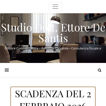
Studio Dott. Ettore De
Santis
Dottore Commercialista – Revisore Contabile • Consulenza fiscale e
societaria
SCADENZA DEL 2
FEBBRAIO 2026