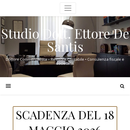
Studio Dott. Ettore De
Santis
Dottore Commercialista – Revisore Contabile • Consulenza fiscale e
societaria
SCADENZA DEL 18
MAGGIO 2026