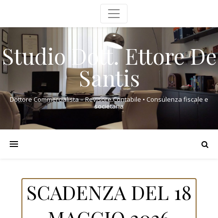
Studio Dott. Ettore De
Santis
Dottore Commercialista – Revisore Contabile • Consulenza fiscale e
societaria
SCADENZA DEL 18
MAGGIO 2026