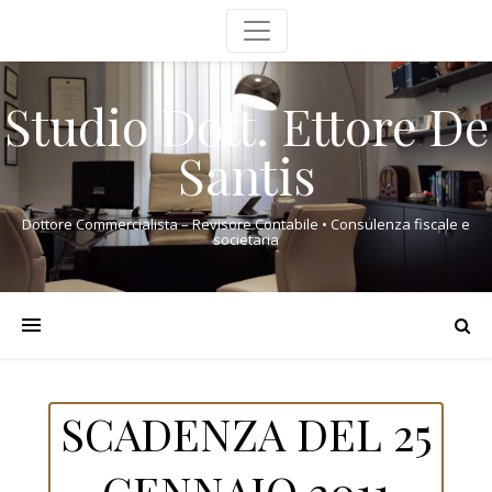
Studio Dott. Ettore De
Santis
Dottore Commercialista – Revisore Contabile • Consulenza fiscale e
societaria
SCADENZA DEL 25
GENNAIO 2011