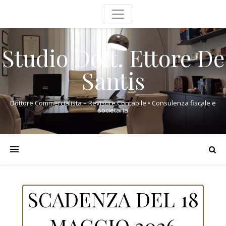
Studio Dott. Ettore De
Santis
Dottore Commercialista – Revisore Contabile • Consulenza fiscale e
societaria
SCADENZA DEL 18
MAGGIO 2026