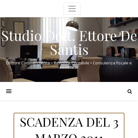
Studio Dott. Ettore De
Santis
Dottore Commercialista – Revisore Contabile • Consulenza fiscale e
societaria
SCADENZA DEL 3
MARZO 2011