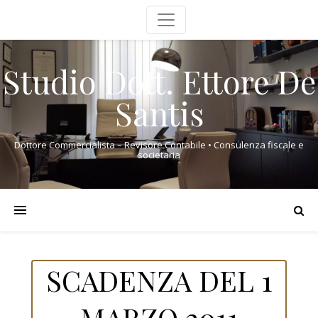
Studio Dott. Ettore De
Santis
Dottore Commercialista – Revisore Contabile • Consulenza fiscale e
societaria
SCADENZA DEL 1
MARZO 2011