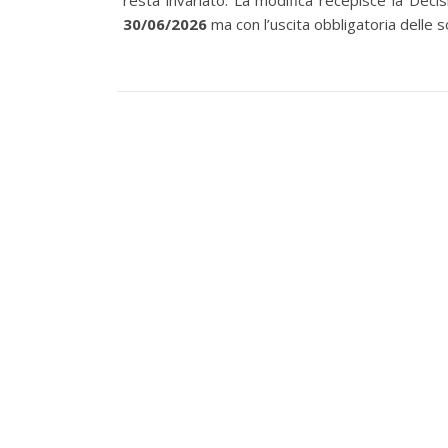
resta invariato. La modifica recepisce la De
30/06/2026
ma con l’uscita obbligatoria delle