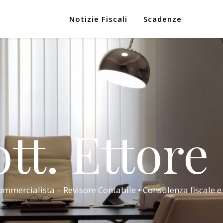
Notizie Fiscali
Scadenze
tt. Ettore
mmercialista – Revisore Contabile • Consulenza fiscale e