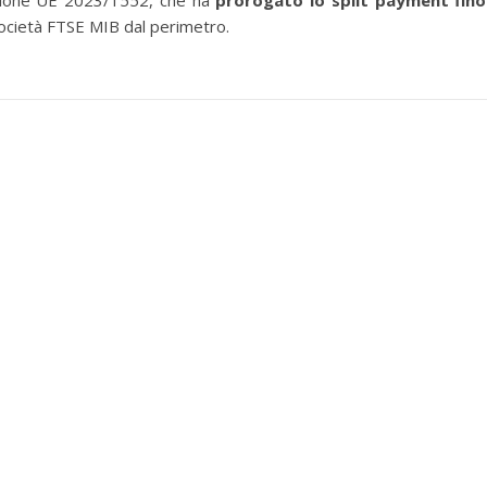
cisione UE 2023/1552, che ha
prorogato lo split payment fino
 società FTSE MIB dal perimetro.