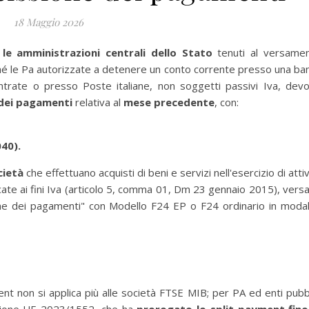
18 Maggio 2026
 le amministrazioni centrali dello Stato
tenuti al versame
nché le Pa autorizzate a detenere un conto corrente presso una ba
ntrate o presso Poste italiane, non soggetti passivi Iva, dev
e dei pagamenti
relativa al
mese precedente
, con:
040).
cietà
che effettuano acquisti di beni e servizi nell'esercizio di attiv
ficate ai fini Iva (articolo 5, comma 01, Dm 23 gennaio 2015), vers
ione dei pagamenti" con Modello F24 EP o F24 ordinario in modal
t non si applica più alle società FTSE MIB; per PA ed enti pubbl