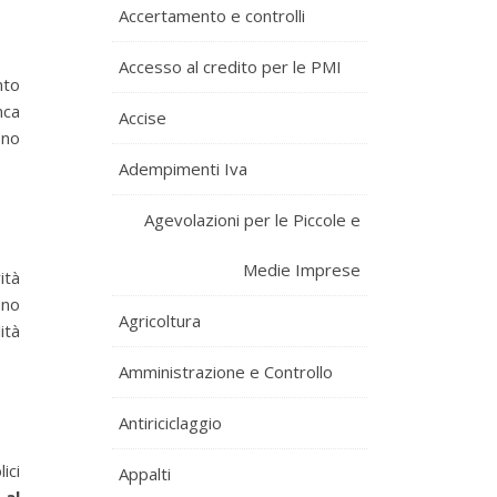
Accertamento e controlli
Accesso al credito per le PMI
nto
nca
Accise
ono
Adempimenti Iva
Agevolazioni per le Piccole e
Medie Imprese
ità
ano
Agricoltura
ità
Amministrazione e Controllo
Antiriciclaggio
ici
Appalti