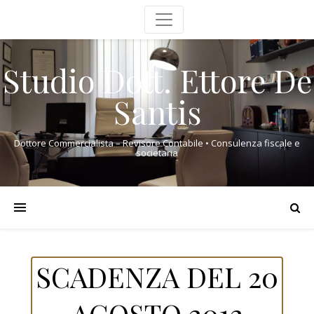
Studio Dott. Ettore De
Santis
Dottore Commercialista – Revisore Contabile • Consulenza fiscale e
societaria
SCADENZA DEL 20
AGOSTO 2012