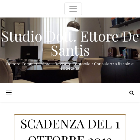
Studio Dott. Ettore De
Santis
Dottore Commercialista – Revisore Contabile • Consulenza fiscale e
societaria
SCADENZA DEL 1
OTTOBRE 2012